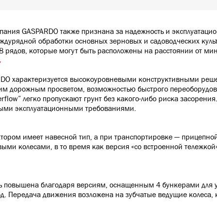
пания GASPARDO также признана за надежность и эксплуатацио
еждурядной обработки основных зерновых и садоводческих куль
18 рядов, которые могут быть расположены на расстоянии от м
Y
ARDO характеризуется высокоуровневыми конструктивными реш
ким дорожным просветом, возможностью быстрого переоборудо
low” легко пропускают грунт без какого-либо риска засорения
чными эксплуатационными требованиями.
тором имеет навесной тип, а при транспортировке — прицепной.
ыми колесами, в то время как версия «со встроенной тележко
ть повышена благодаря версиям, оснащенным 4 бункерами для у
д. Передача движения возложена на зубчатые ведущие колеса, 