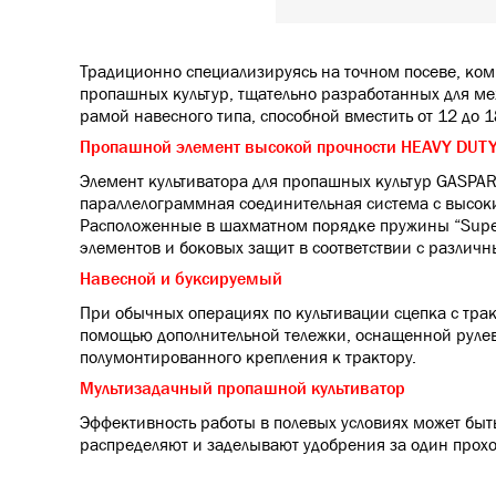
Традиционно специализируясь на точном посеве, ком
пропашных культур, тщательно разработанных для м
рамой навесного типа, способной вместить от 12 до 
Пропашной элемент высокой прочности HEAVY DUT
Элемент культиватора для пропашных культур GASP
параллелограммная соединительная система с высо
Расположенные в шахматном порядке пружины “Superf
элементов и боковых защит в соответствии с разли
Навесной и буксируемый
При обычных операциях по культивации сцепка с трак
помощью дополнительной тележки, оснащенной рулев
полумонтированного крепления к трактору.
Мультизадачный пропашной культиватор
Эффективность работы в полевых условиях может бы
распределяют и заделывают удобрения за один прохо